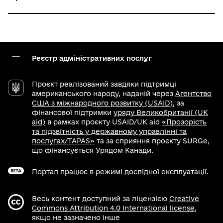
Реєстр адміністративних послуг
Проєкт реалізований завдяки підтримці
американського народу, наданій через
Агентство
США з міжнародного розвитку (USAID)
, за
фінансової підтримки
уряду Великобританії (UK
aid)
в рамках проєкту USAID/UK aid
«Прозорість
та підзвітність у державному управлінні та
послугах/TAPAS»
та за сприяння проєкту SURGe,
що фінансується Урядом Канади.
Портал працює в режимі дослідної експлуатації.
Весь контент доступний за ліцензією
Creative
Commons Attribution 4.0 International license
,
якщо не зазначено інше