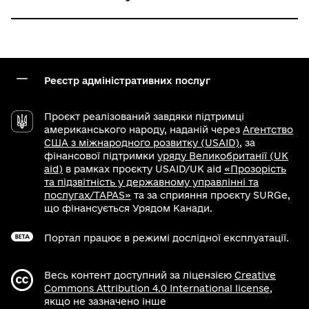
Реєстр адміністративних послуг
Проєкт реалізований завдяки підтримці
американського народу, наданій через
Агентство
США з міжнародного розвитку (USAID)
, за
фінансової підтримки
уряду Великобританії (UK
aid)
в рамках проєкту USAID/UK aid
«Прозорість
та підзвітність у державному управлінні та
послугах/TAPAS»
та за сприяння проєкту SURGe,
що фінансується Урядом Канади.
Портал працює в режимі дослідної експлуатації.
Весь контент доступний за ліцензією
Creative
Commons Attribution 4.0 International license
,
якщо не зазначено інше