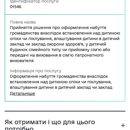
Ідентифікатор послуги
01546
Повна назва
Прийняття рішення про оформлення набуття
громадянства внаслідок встановлення над дитиною
опіки чи піклування, влаштування дитини в дитячий
заклад чи заклад охорони здоров’я, у дитячий
будинок сімейного типу чи прийомну сім'ю або
передачі на виховання в сім’ю патронатного
вихователя
Інформація про послугу
Оформлення набуття громадянства внаслідок
встановлення над дитиною опіки чи піклування,
влаштування дитини в дитячий заклад чи заклад
охорони здоров’я, у дитячий будинок сімейного
Детальніше
типу чи прийомну сім'ю або передачі на виховання
в сім’ю патронатного вихователя здійснюється
територіальними підрозділами Державної
міграційної служби України. У разі якщо підстави
для відмови відсутні, територіальний підрозділ
Як отримати і що для цього
Державної міграційної служби України приймає
потрібно