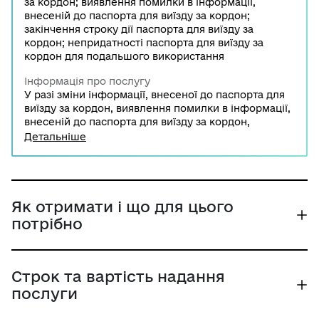
за кордон; виявлення помилки в інформації,
внесеній до паспорта для виїзду за кордон;
закінчення строку дії паспорта для виїзду за
кордон; непридатності паспорта для виїзду за
кордон для подальшого використання
Інформація про послугу
У разі зміни інформації, внесеної до паспорта для
виїзду за кордон, виявлення помилки в інформації,
внесеній до паспорта для виїзду за кордон,
закінчення строку дії паспорта для виїзду за кордон
Детальніше
або його непридатності для подальшого
використання необхідно звернутись до
територіального органу Державної міграційної
служби, центру надання адміністративних послуг
або державного підприємства, яке належить до
Як отримати і що для цього
сфери управління Державної міграційної служби
потрібно
для обміну паспорта громадянина України для
виїзду за кордон з безконтактним електронним
носієм.
Строк та вартість надання
послуги