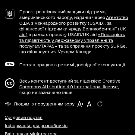
Проєкт реалізований завдяки підтримці
американського народу, наданій через
Агентство
США з міжнародного розвитку (USAID)
, за
фінансової підтримки
уряду Великобританії (UK
aid)
в рамках проєкту USAID/UK aid
«Прозорість
та підзвітність у державному управлінні та
послугах/TAPAS»
та за сприяння проєкту SURGe,
що фінансується Урядом Канади.
Портал працює в режимі дослідної експлуатації.
Весь контент доступний за ліцензією
Creative
Commons Attribution 4.0 International license
,
якщо не зазначено інше
Людям із порушенням зору
Урядовий портал
Інформація для розробників
Вхід для адміністратора