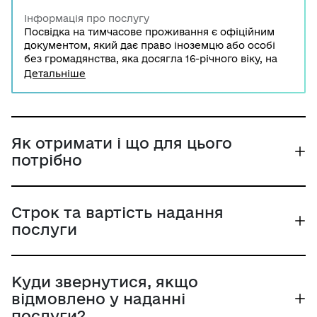
Інформація про послугу
Посвідка на тимчасове проживання є офіційним
документом, який дає право іноземцю або особі
без громадянства, яка досягла 16-річного віку, на
тимчасове проживання на території держави. У
Детальніше
разі виникнення підстав для обміну посвідки, а
також втрати або пошкодження документа, особа
зобов’язана звернутися до територіального
підрозділу/територіального органу Державної
міграційної служби України.
Як отримати і що для цього
потрібно
Строк та вартість надання
послуги
Куди звернутися, якщо
відмовлено у наданні
послуги?