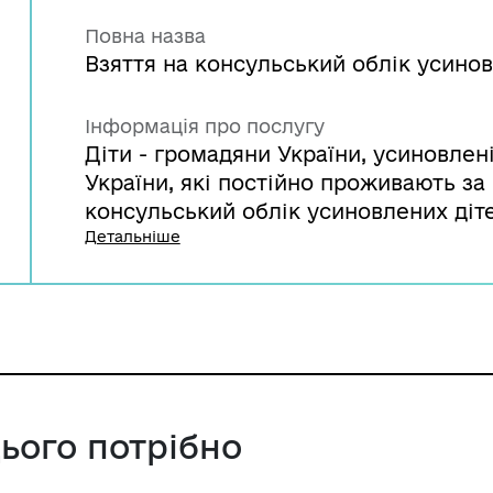
Повна назва
Взяття на консульський облік усинов
Інформація про послугу
Діти - громадяни України, усиновле
України, які постійно проживають з
консульський облік усиновлених діт
річного віку. Іноземці або громадяни 
Детальніше
проживають або тимчасово перебува
заяви щодо взяття на консульський 
звернутися до закордонної дипломат
цього потрібно