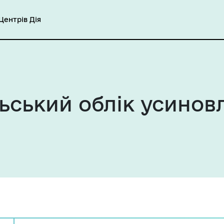
ентрів Дія
льський облік усинов