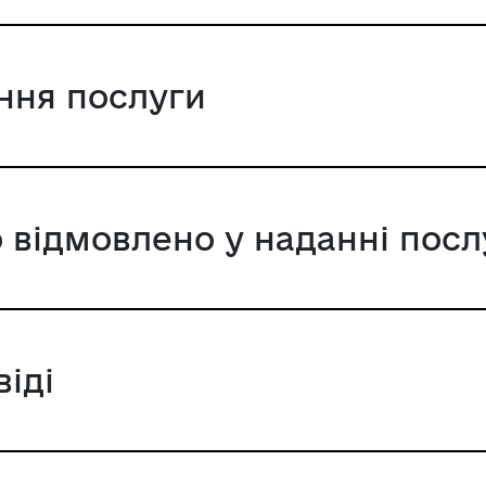
ання послуги
 відмовлено у наданні посл
віді