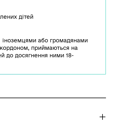
лених дітей
ні іноземцями або громадянами
а кордоном, приймаються на
ей до досягнення ними 18-
України, які постійно
ють за кордоном, для подачі
облік усиновленої дитини мають
ичної установи України.