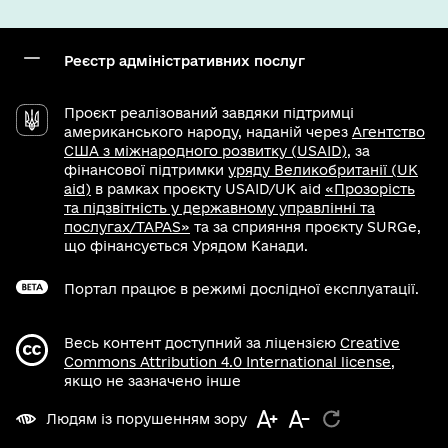
Реєстр адміністративних послуг
Проєкт реалізований завдяки підтримці
американського народу, наданій через
Агентство
США з міжнародного розвитку (USAID)
, за
фінансової підтримки
уряду Великобританії (UK
aid)
в рамках проєкту USAID/UK aid
«Прозорість
та підзвітність у державному управлінні та
послугах/TAPAS»
та за сприяння проєкту SURGe,
що фінансується Урядом Канади.
Портал працює в режимі дослідної експлуатації.
Весь контент доступний за ліцензією
Creative
Commons Attribution 4.0 International license
,
якщо не зазначено інше
Людям із порушенням зору