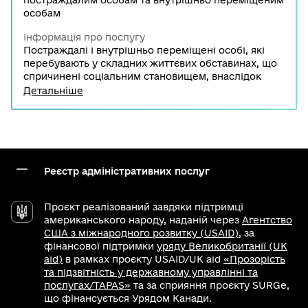
постраждалим особам та внутрішньо переміщеним
особам
Інформація про послугу
Постраждалі і внутрішньо переміщені особі, які
перебувають у складних життєвих обставинах, що
спричинені соціальним становищем, внаслідок
яких особа частково або повністю не має здатності
Детальніше
(не набула здатності або втратила її) чи можливості
самостійно піклуватися про особисте (сімейне)
життя і брати участь у суспільному житті, мають
право на отримання одноразової грошової
допомоги. Для цього потрібно звернутись до
органу соціального захисту населення за місцем
Реєстр адміністративних послуг
реєстрації проживання або фактичним місцем
перебування.
Проєкт реалізований завдяки підтримці
американського народу, наданій через
Агентство
США з міжнародного розвитку (USAID)
, за
фінансової підтримки
уряду Великобританії (UK
aid)
в рамках проєкту USAID/UK aid
«Прозорість
та підзвітність у державному управлінні та
послугах/TAPAS»
та за сприяння проєкту SURGe,
що фінансується Урядом Канади.