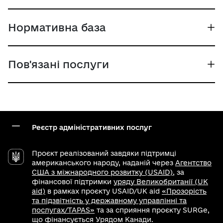
Нормативна база
Пов'язані послуги
Реєстр адміністративних послуг
Проєкт реалізований завдяки підтримці
американського народу, наданій через
Агентство
США з міжнародного розвитку (USAID)
, за
фінансової підтримки
уряду Великобританії (UK
aid)
в рамках проєкту USAID/UK aid
«Прозорість
та підзвітність у державному управлінні та
послугах/TAPAS»
та за сприяння проєкту SURGe,
що фінансується Урядом Канади.