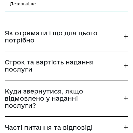
який період, починаючи з 2000 року, та містить,
Детальніше
зокрема, дані щодо суми заробітку для
нарахування пенсії, страхового стажу, сплати
страхових внесків. Така довідка надається
територіальними органами Пенсійного фонду
України в паперовій та в електронній формі.
Як отримати і що для цього
Довідку ОК-5 можливо також згенерувати на
потрібно
Порталі Дія.
Строк та вартість надання
послуги
Куди звернутися, якщо
відмовлено у наданні
послуги?
Часті питання та відповіді