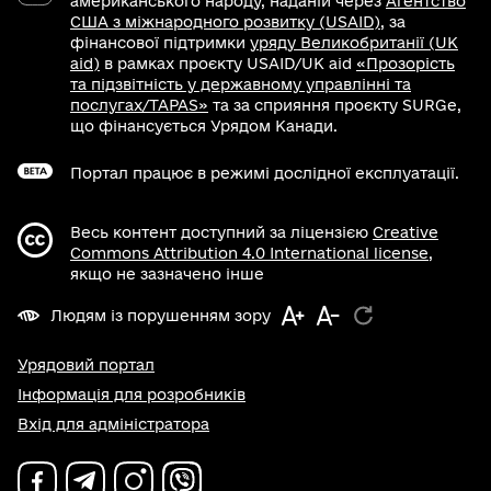
американського народу, наданій через
Агентство
США з міжнародного розвитку (USAID)
, за
фінансової підтримки
уряду Великобританії (UK
aid)
в рамках проєкту USAID/UK aid
«Прозорість
та підзвітність у державному управлінні та
послугах/TAPAS»
та за сприяння проєкту SURGe,
що фінансується Урядом Канади.
Портал працює в режимі дослідної експлуатації.
Весь контент доступний за ліцензією
Creative
Commons Attribution 4.0 International license
,
якщо не зазначено інше
Людям із порушенням зору
Урядовий портал
Інформація для розробників
Вхід для адміністратора