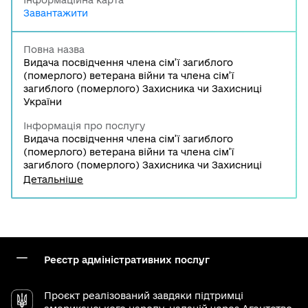
Інформаційна карта
Завантажити
Повна назва
Видача посвідчення члена сім’ї загиблого
(померлого) ветерана війни та члена сім’ї
загиблого (померлого) Захисника чи Захисниці
України
Інформація про послугу
Видача посвідчення члена сім’ї загиблого
(померлого) ветерана війни та члена сім’ї
загиблого (померлого) Захисника чи Захисниці
України — це адміністративна послуга, що
Детальніше
надається з метою підтвердження статусу членів
сімей осіб, які загинули (померли) під час захисту
незалежності, суверенітету та територіальної
цілісності України або внаслідок поранення,
контузії чи каліцтва, одержаних під час участі у
бойових діях.
Реєстр адміністративних послуг
Проєкт реалізований завдяки підтримці