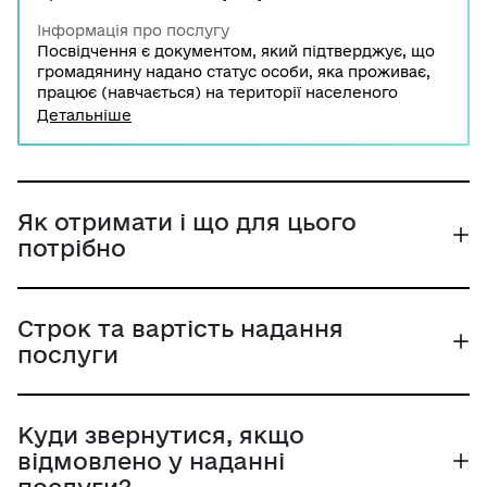
Інформація про послугу
Посвідчення є документом, який підтверджує, що
громадянину надано статус особи, яка проживає,
працює (навчається) на території населеного
пункту, якому надано статус гірського, на підставі
Детальніше
якого надаються пільги, встановлені Законом
України "Про статус гірських населених пунктів в
Україні". У разі якщо таке посвідчення особи, яка
проживає і працює (навчається) на території
населеного пункту якому надано статус гірського
Як отримати і що для цього
втрачене, або ж воно стало непридатним для
потрібно
використання, є можливість отримання нового
посвідчення.
Строк та вартість надання
послуги
Куди звернутися, якщо
відмовлено у наданні
послуги?