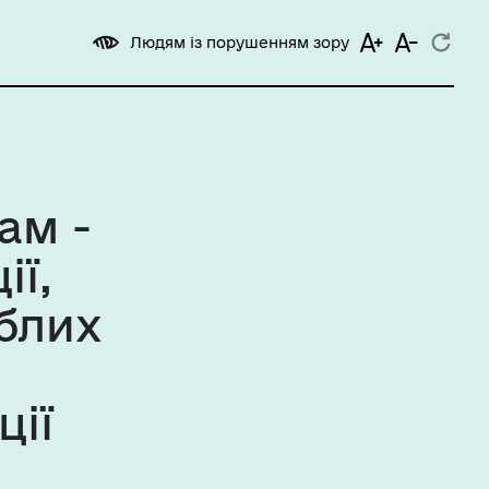
Людям із порушенням зору
ам -
ії,
иблих
ції