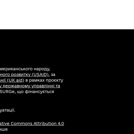
американського народу,
ного розвитку (USAID)
, за
ії (UK aid)
в рамках проєкту
 у державному управлінні та
 SURGe, що фінансується
атації.
ative Commons Attribution 4.0
інше