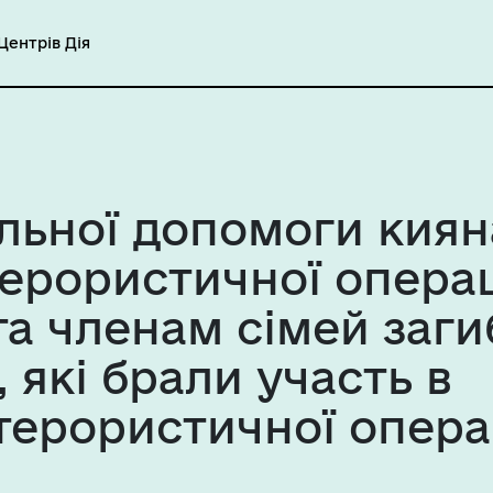
ентрів Дія
льної допомоги киян
ерористичної операц
та членам сімей заг
 які брали участь в
терористичної опера