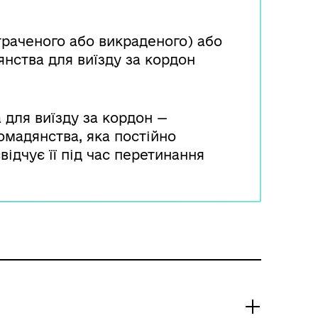
траченого або викраденого) або
нства для виїзду за кордон
 для виїзду за кордон —
омадянства, яка постійно
відчує її під час перетинання
вання за кордоном. У разі
їни особа зобов’язана
бо підрозділу ДМС, а у разі
у ДМС та органу внутрішніх