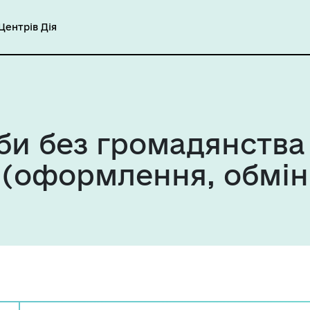
ентрів Дія
би без громадянства
н (оформлення, обмін