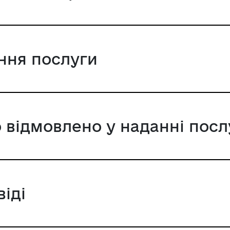
ання послуги
 відмовлено у наданні посл
віді