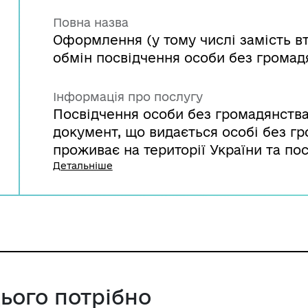
Повна назва
Оформлення (у тому числі замість в
обмін посвідчення особи без громадя
Інформація про послугу
Посвідчення особи без громадянства
документ, що видається особі без гр
проживає на території України та пос
державного кордону України і перебу
Детальніше
втрати посвідчення на території Укра
повідомити територіальному органу а
викрадення — територіальному орган
справ.
цього потрібно