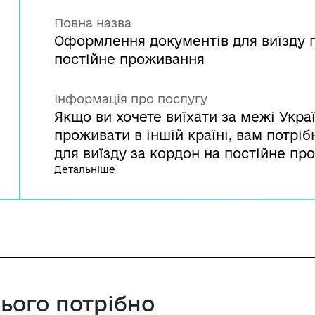
Повна назва
Оформлення документів для виїзду г
постійне проживання
Інформація про послугу
Якщо ви хочете виїхати за межі Украї
проживати в іншій країні, вам потрі
для виїзду за кордон на постійне пр
звернутися до територіального орган
Детальніше
служби України. Необхідні документ
підрозділу за зареєстрованим місце
цього потрібно