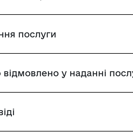
ання послуги
 відмовлено у наданні посл
віді