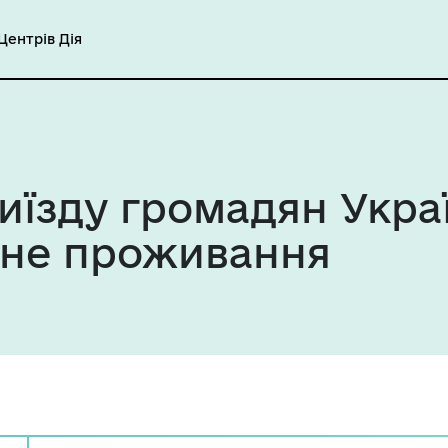
ентрів Дія
иїзду громадян Укра
йне проживання