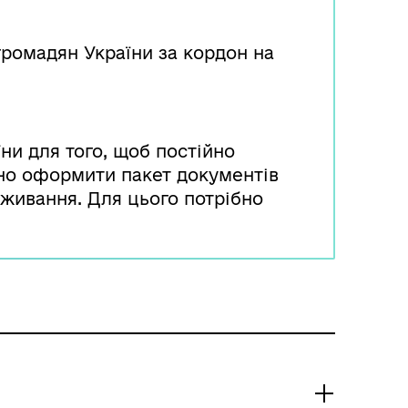
ромадян України за кордон на
ни для того, щоб постійно
бно оформити пакет документів
оживання. Для цього потрібно
у Державної міграційної
и подаються до територіального
м проживання.