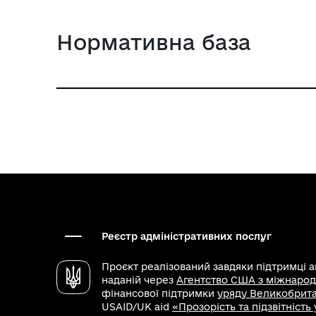
Нормативна база
Реєстр адміністративних послуг
Проєкт реалізований завдяки підтримці 
наданій через
Агентство США з міжнарод
фінансової підтримки
уряду Великобритан
USAID/UK aid
«Прозорість та підзвітність