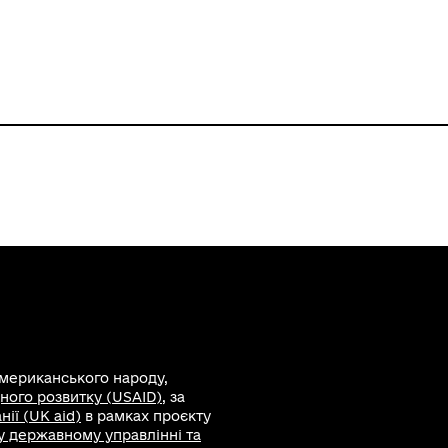
американського народу,
ного розвитку (USAID)
, за
ії (UK aid)
в рамках проєкту
 у державному управлінні та