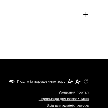
Людям із порушенням зору
Урядовий портал
Інформація для розробників
Вхід для адміністратора