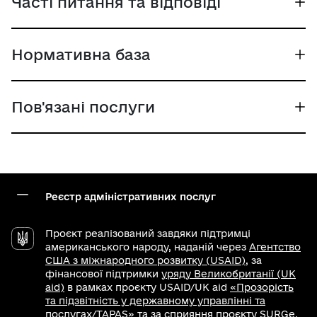
Часті питання та відповіді
Нормативна база
Пов'язані послуги
Реєстр адміністративних послуг
Проєкт реалізований завдяки підтримці
американського народу, наданій через
Агентство
США з міжнародного розвитку (USAID)
, за
фінансової підтримки
уряду Великобританії (UK
aid)
в рамках проєкту USAID/UK aid
«Прозорість
та підзвітність у державному управлінні та
послугах/TAPAS»
та за сприяння проєкту SURGe,