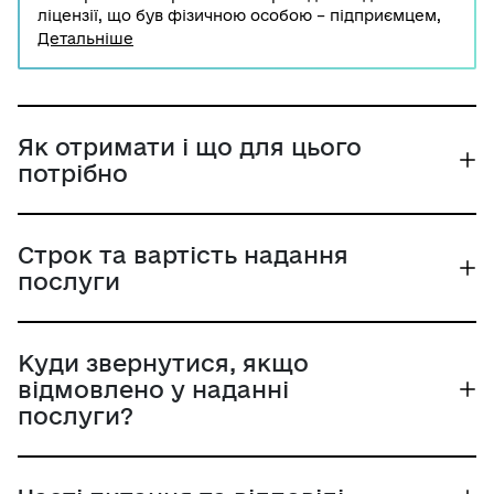
ліцензії, що був фізичною особою – підприємцем,
до іншої фізичної особи, яка є її спадкоємцем. Така
Детальніше
ліцензія підлягає переоформленню на ім'я
спадкоємця у місячний строк з дати набуття ним
такого права. Для цього спадкоємець подає до
Національної комісії, що здійснює державне
регулювання у сферах енергетики та комунальних
Як отримати і що для цього
послуг, заяву та документи, що підтверджують
потрібно
наявність підстав для переоформлення ліцензії.
Строк та вартість надання
послуги
Куди звернутися, якщо
відмовлено у наданні
послуги?