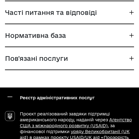
Часті питання та відповіді
Нормативна база
Пов'язані послуги
Реєстр адміністративних послуг
Проєкт реалізований завдяки підтримці
американського народу, наданій через
Агентство
США з міжнародного розвитку (USAID)
, за
фінансової підтримки
уряду Великобританії (UK
aid)
в рамках проєкту USAID/UK aid
«Прозорість