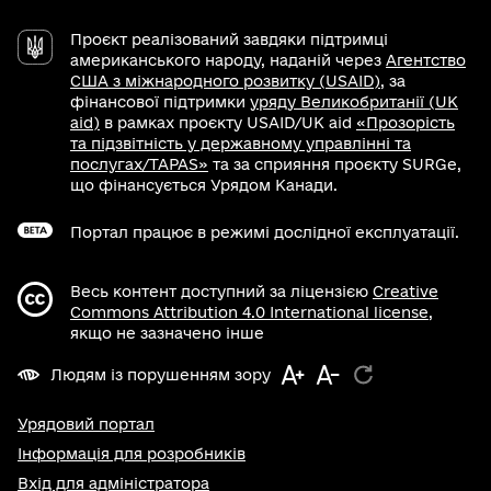
Проєкт реалізований завдяки підтримці
американського народу, наданій через
Агентство
США з міжнародного розвитку (USAID)
, за
фінансової підтримки
уряду Великобританії (UK
aid)
в рамках проєкту USAID/UK aid
«Прозорість
та підзвітність у державному управлінні та
послугах/TAPAS»
та за сприяння проєкту SURGe,
що фінансується Урядом Канади.
Портал працює в режимі дослідної експлуатації.
Весь контент доступний за ліцензією
Creative
Commons Attribution 4.0 International license
,
якщо не зазначено інше
Людям із порушенням зору
Урядовий портал
Інформація для розробників
Вхід для адміністратора