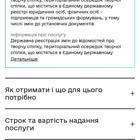
творчу спілку, територіальний осередок творчої
спілки, що містяться в Єдиному державному
реєстрі юридичних осіб, фізичних осіб –
підприємців та громадських формувань, у тому
числі змін до установчих документів
Інформація про послугу
Державна реєстрація змін до відомостей про
творчу спілку, територіальний осередок творчої
спілки, що містяться в Єдиному державному
реєстрі юридичних осіб, фізичних осіб –
Детальніше
підприємців та громадських формувань, у тому
числі змін до установчих документів проводиться
за зверненням заявника з відповідною заявою до
територіального органу Міністерства юстиції
України.
Як отримати і що для цього
потрібно
Строк та вартість надання
послуги