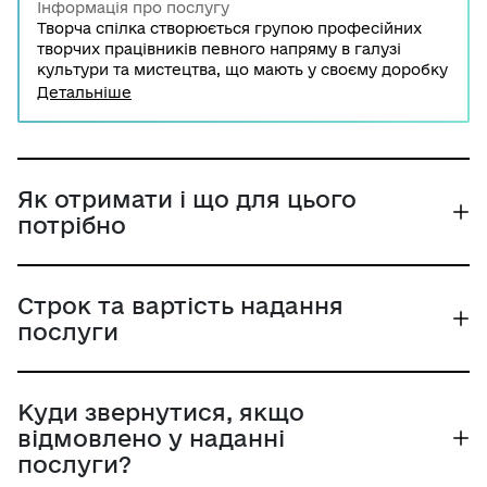
Інформація про послугу
Творча спілка створюється групою професійних
творчих працівників певного напряму в галузі
культури та мистецтва, що мають у своєму доробку
завершені та оприлюднені твори культури і
Детальніше
мистецтва чи їх інтерпретації. Спілка набуває
статусу юридичної особи після здійснення
державної реєстрації, у результаті якої відомості
про творчу спілку вносяться до Єдиного
державного реєстру юридичних осіб, фізичних осіб
Як отримати і що для цього
– підприємців та громадських формувань.
потрібно
Строк та вартість надання
послуги
Куди звернутися, якщо
відмовлено у наданні
послуги?