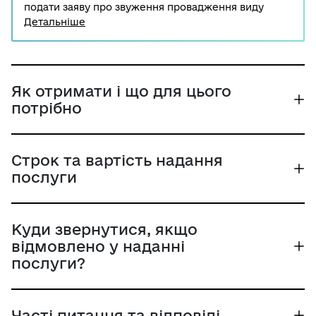
подати заяву про звуження провадження виду
господарської діяльності до органу ліцензування.
Детальніше
Органами ліцензування у сфері загальної
середньої освіти є органи виконавчої влади,
визначені Кабінетом Міністрів України.
Як отримати і що для цього
потрібно
Строк та вартість надання
послуги
Куди звернутися, якщо
відмовлено у наданні
послуги?
Часті питання та відповіді