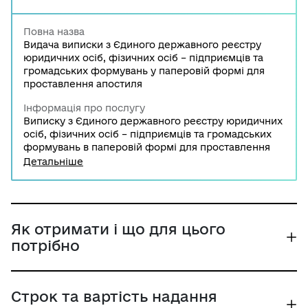
Повна назва
Видача виписки з Єдиного державного реєстру
юридичних осіб, фізичних осіб – підприємців та
громадських формувань у паперовій формі для
проставлення апостиля
Інформація про послугу
Виписку з Єдиного державного реєстру юридичних
осіб, фізичних осіб – підприємців та громадських
формувань в паперовій формі для проставлення
апостилю надає територіальний орган Міністерства
Детальніше
юстиції України за запитом про надання такого
документа.
Як отримати і що для цього
потрібно
Строк та вартість надання