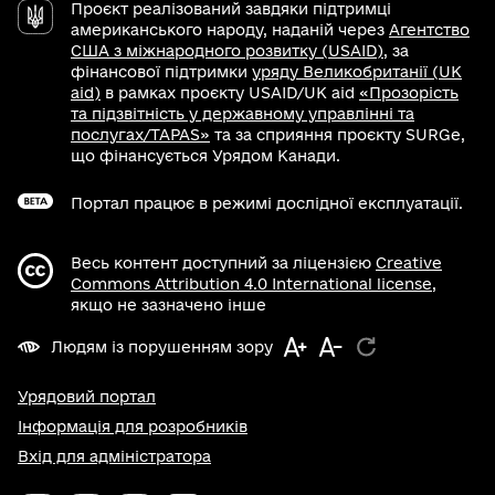
Проєкт реалізований завдяки підтримці
американського народу, наданій через
Агентство
США з міжнародного розвитку (USAID)
, за
фінансової підтримки
уряду Великобританії (UK
aid)
в рамках проєкту USAID/UK aid
«Прозорість
та підзвітність у державному управлінні та
послугах/TAPAS»
та за сприяння проєкту SURGe,
що фінансується Урядом Канади.
Портал працює в режимі дослідної експлуатації.
Весь контент доступний за ліцензією
Creative
Commons Attribution 4.0 International license
,
якщо не зазначено інше
Людям із порушенням зору
Урядовий портал
Інформація для розробників
Вхід для адміністратора