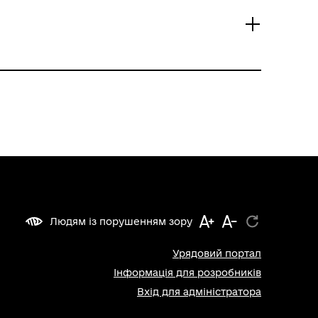
Людям із порушенням зору
Урядовий портал
Інформація для розробників
Вхід для адміністратора