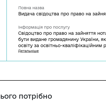
Повна назва
Видача свідоцтва про право на зайн
Інформація про послугу
Свідоцтво про право на зайняття но
бути видане громадянину України, я
освіту за освітньо-кваліфікаційним р
володіє державною мовою, має стаж
Детальніше
як шість років, з них помічником но
державної нотаріальної контори - не
передбаченому Законом України "Про
пройшов стажування протягом одног
нотаріальній конторі або у приватног
кваліфікаційний іспит. Для отриманн
звернутись до Міністерства юстиції 
цього потрібно
документів.