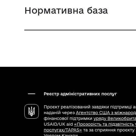
Нормативна база
Реєстр адміністративних послуг
Проєкт реалізований завдяки підтримці 
наданій через
Агентство США з міжнарод
фінансової підтримки
уряду Великобритан
USAID/UK aid
«Прозорість та підзвітність
послугах/TAPAS»
та за сприяння проєкту
Урядом Канади.