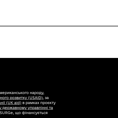
американського народу,
ного розвитку (USAID)
, за
ії (UK aid)
в рамках проєкту
 у державному управлінні та
 SURGe, що фінансується