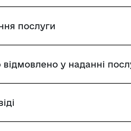
ання послуги
 відмовлено у наданні посл
віді