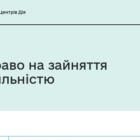
ентрів Дія
аво на зайняття
яльністю