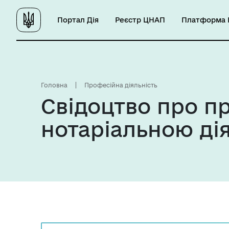
Портал Дія
Реєстр ЦНАП
Платформа Ц
Головна
Професійна діяльність
Свідоцтво про пр
нотаріальною ді