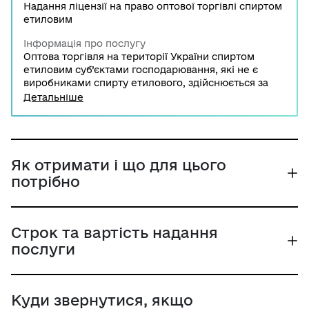
Надання ліцензії на право оптової торгівлі спиртом
етиловим
Інформація про послугу
Оптова торгівля на території України спиртом
етиловим суб’єктами господарювання, які не є
виробниками спирту етилового, здійснюється за
наявності у них ліцензії на право оптової торгівлі
Детальніше
спиртом етиловим. Заява про отримання ліцензії
подається до контролюючого органу за
місцезнаходженням суб’єкта господарювання.
Як отримати і що для цього
потрібно
Строк та вартість надання
послуги
Куди звернутися, якщо