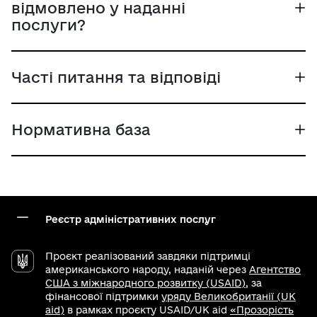
відмовлено у наданні
послуги?
Часті питання та відповіді
Нормативна база
Реєстр адміністративних послуг
Проєкт реалізований завдяки підтримці
американського народу, наданій через
Агентство
США з міжнародного розвитку (USAID)
, за
фінансової підтримки
уряду Великобританії (UK
aid)
в рамках проєкту USAID/UK aid
«Прозорість