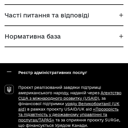
Часті питання та відповіді
Нормативна база
Реєстр адміністративних послуг
Проєкт реалізований завдяки підтримці
американського народу, наданій через
Агентство
США з міжнародного розвитку (USAID)
, за
фінансової підтримки
уряду Великобританії (UK
aid)
в рамках проєкту USAID/UK aid
«Прозорість
та підзвітність у державному управлінні та
послугах/TAPAS»
та за сприяння проєкту SURGe,
що фінансується Урядом Канади.