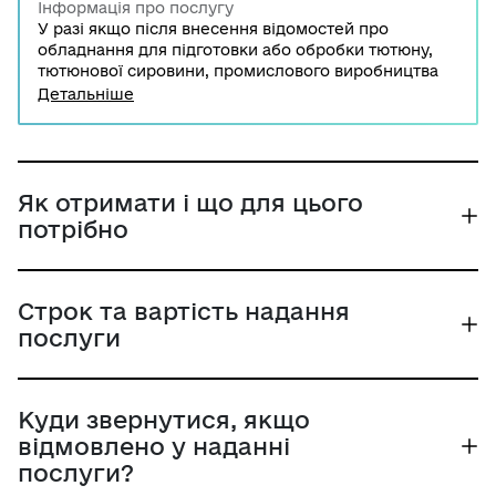
Інформація про послугу
У разі якщо після внесення відомостей про
обладнання для підготовки або обробки тютюну,
тютюнової сировини, промислового виробництва
тютюнових виробів до Єдиного реєстру
Детальніше
обладнання відбулися зміни у таких відомостях,
власник/користувач такого обладнання
зобов’язаний протягом 10 робочих днів з дня
настання події, що спричинила такі зміни, подати
до Державної податкової служби України, заяву
Як отримати і що для цього
про внесення змін до відомостей, що містяться в
потрібно
Єдиному реєстрі обладнання.
Строк та вартість надання
послуги
Куди звернутися, якщо
відмовлено у наданні
послуги?