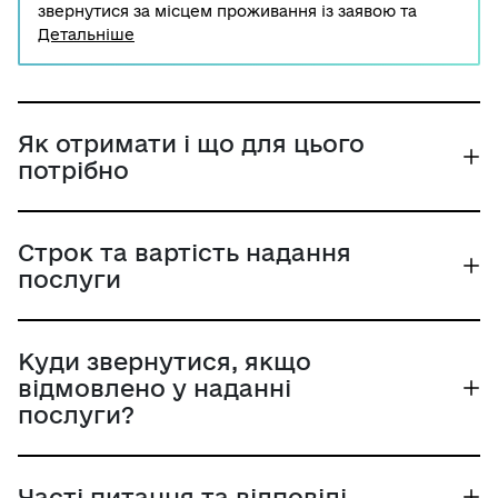
звернутися за місцем проживання із заявою та
необхідним пакетом документів до уповноважених
Детальніше
органів приватизації або до органів місцевого
самоврядування через центр надання
адміністративних послуг. Внесення змін до
свідоцтва необхідне при допущенні помилки або у
разі внесення актуальної інформації до нього.
Як отримати і що для цього
потрібно
Строк та вартість надання
послуги
Куди звернутися, якщо
відмовлено у наданні
послуги?
Часті питання та відповіді