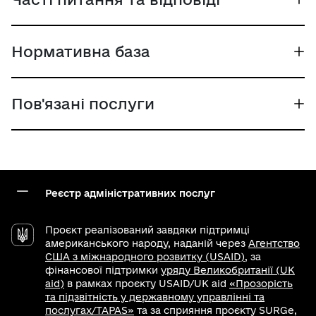
Нормативна база
Пов'язані послуги
Реєстр адміністративних послуг
Проєкт реалізований завдяки підтримці
американського народу, наданій через
Агентство
США з міжнародного розвитку (USAID)
, за
фінансової підтримки
уряду Великобританії (UK
aid)
в рамках проєкту USAID/UK aid
«Прозорість
та підзвітність у державному управлінні та
послугах/TAPAS»
та за сприяння проєкту SURGe,