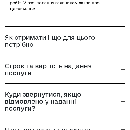
робіт. У разі подання заявником заяви про
скасування такого повідомлення, право на початок
Детальніше
виконання будівельних робіт, набуте на підставі
поданого повідомлення, скасовується відповідним
органом державного архітектурно-будівельного
контролю.
Як отримати і що для цього
потрібно
Строк та вартість надання
послуги
Куди звернутися, якщо
відмовлено у наданні
послуги?
Часті питання та відповіді