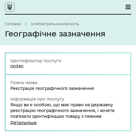
Головна
Інтелектуальна власність
Географічне зазначення
Ідентифікатор послуги
00340
Повна назва
Реєстрація географічного зазначення
Інформація про послугу
Якщо ви є особою, що має право на державну
реєстрацію географічного зазначення, і хочете
пов’язати ідентифікацію товару з певним
географічним місцем, завдяки чому він має
Детальніше
особливу якість, репутацію чи інші характеристики,
у вас є можливість здійснити державну реєстрацію