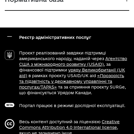
Реєстр адміністративних послуг
Проєкт реалізований завдяки підтримці
американського народу, наданій через
Агентство
США з міжнародного розвитку (USAID)
, за
фінансової підтримки
уряду Великобританії (UK
aid)
в рамках проєкту USAID/UK aid
«Прозорість
та підзвітність у державному управлінні та
послугах/TAPAS»
та за сприяння проєкту SURGe,
що фінансується Урядом Канади.
Портал працює в режимі дослідної експлуатації.
Весь контент доступний за ліцензією
Creative
Commons Attribution 4.0 International license
,
якщо не зазначено інше