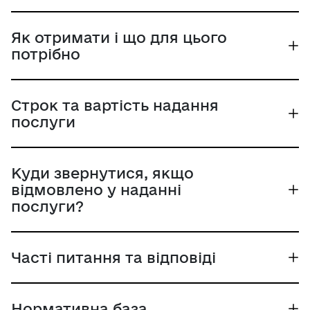
географічного зазначення. Для державної
реєстрації географічного зазначення до державної
організації "Український національний офіс
Як отримати і що для цього
інтелектуальної власності та інновацій" (УКРНОІВІ)
потрібно
подається заява разом з передбаченим
законодавством комплектом документів.
Строк та вартість надання
послуги
Куди звернутися, якщо
відмовлено у наданні
послуги?
Часті питання та відповіді
Нормативна база