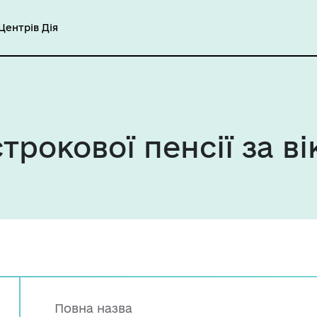
ентрів Дія
рокової пенсії за в
Повна назва