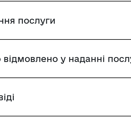
ання послуги
 відмовлено у наданні посл
віді