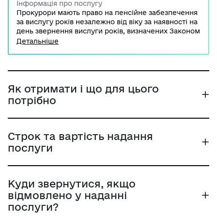
Інформація про послугу
Прокурори мають право на пенсійне забезпечення
за вислугу років незалежно від віку за наявності на
день звернення вислуги років, визначених Законом
України "Про прокуратури". Для реалізації права на
Детальніше
призначення такої пенсії потрібно звернутись до
органів Пенсійного фонду України з відповідним
пакетом документів або подати заяву онлайн через
вебпортал електронних послуг Пенсійного фонду.
Заяву на призначення пенсії можливо також
Як отримати і що для цього
подати через Порталі Дія.
потрібно
Строк та вартість надання
послуги
Куди звернутися, якщо
відмовлено у наданні
послуги?