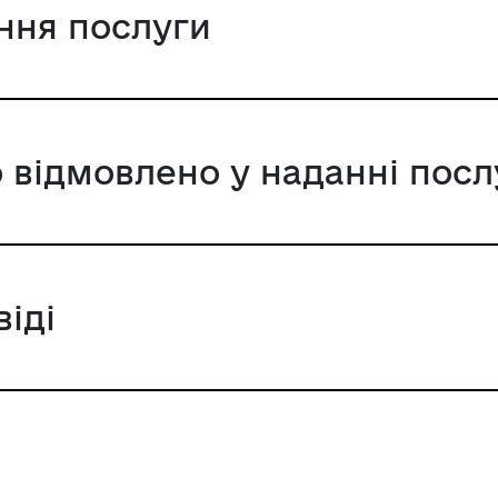
ання послуги
 відмовлено у наданні посл
віді