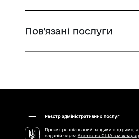
Пов'язані послуги
Реєстр адміністративних послуг
Проєкт реалізований завдяки підтримці 
наданій через
Агентство США з міжнарод