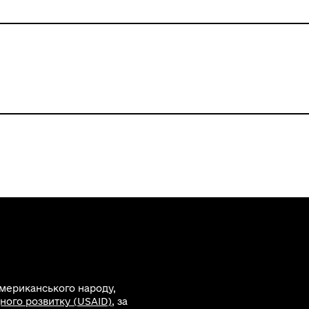
американського народу,
ного розвитку (USAID)
, за