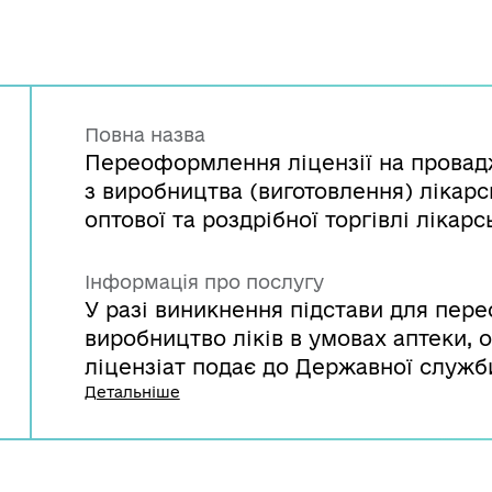
Повна назва
Переоформлення ліцензії на провадж
з виробництва (виготовлення) лікарс
оптової та роздрібної торгівлі ліка
Інформація про послугу
У разі виникнення підстави для пер
виробництво ліків в умовах аптеки, о
ліцензіат подає до Державної служби
та контролю за наркотиками заяву т
Детальніше
наявність підстав для переоформленн