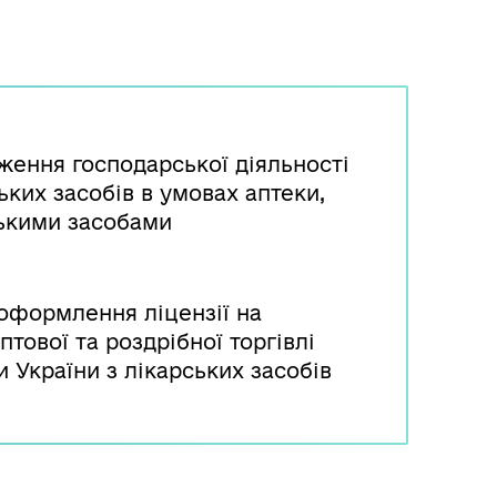
ення господарської діяльності
ьких засобів в умовах аптеки,
рськими засобами
еоформлення ліцензії на
птової та роздрібної торгівлі
 України з лікарських засобів
а документи, що підтверджують
я ліцензії.