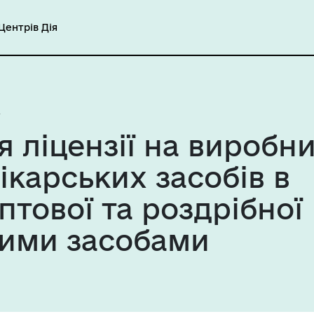
ентрів Дія
ліцензії на виробн
ікарських засобів в
птової та роздрібної
кими засобами