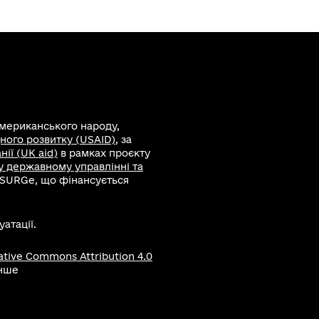
американського народу,
ного розвитку (USAID)
, за
ії (UK aid)
в рамках проєкту
 у державному управлінні та
 SURGe, що фінансується
атації.
ative Commons Attribution 4.0
інше