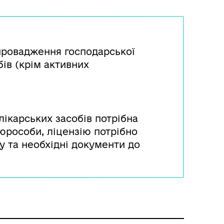
провадження господарської
бів (крім активних
лікарських засобів потрібна
 юрособи, ліцензію потрібно
у та необхідні документи до
приймає рішення про
у в її переоформленні.