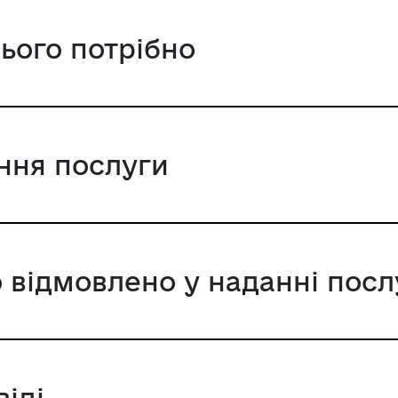
цього потрібно
ання послуги
 відмовлено у наданні посл
віді