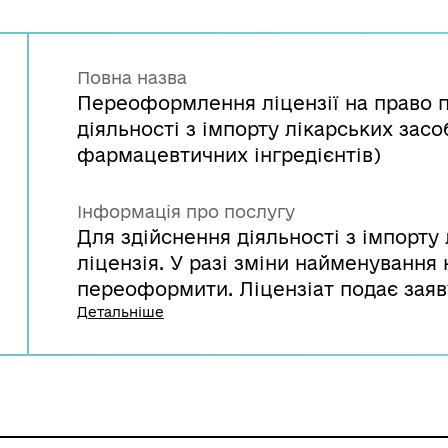
Повна назва
Переоформлення ліцензії на право 
діяльності з імпорту лікарських засо
фармацевтичних інгредієнтів)
Інформація про послугу
Для здійснення діяльності з імпорту 
ліцензія. У разі зміни найменування
переоформити. Ліцензіат подає заяв
Держлікслужби, яка після розгляду 
Детальніше
переоформлення ліцензії або відмов