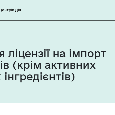
ентрів Дія
ліцензії на імпорт
ів (крім активних
інгредієнтів)