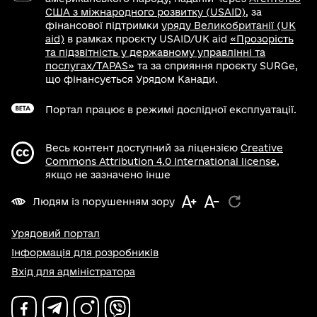
США з міжнародного розвитку (USAID)
, за
фінансової підтримки
уряду Великобританії (UK
aid)
в рамках проєкту USAID/UK aid
«Прозорість
та підзвітність у державному управлінні та
послугах/TAPAS»
та за сприяння проєкту SURGe,
що фінансується Урядом Канади.
Портал працює в режимі дослідної експлуатації.
Весь контент доступний за ліцензією
Creative
Commons Attribution 4.0 International license
,
якщо не зазначено інше
Людям із порушенням зору
Урядовий портал
Інформація для розробників
Вхід для адміністратора