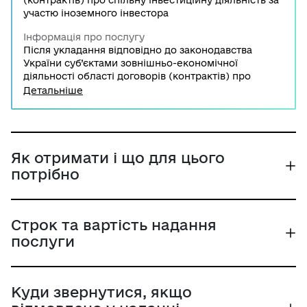
(контрактів) про спільну інвестиційну діяльність за
участю іноземного інвестора
Інформація про послугу
Після укладання відповідно до законодавства
України суб’єктами зовнішньо-економічної
діяльності області договорів (контрактів) про
виробничу кооперацію, спільне виробництво та
Детальніше
інші види спільної інвестиційної діяльності за
участю іноземного інвестора, не пов’язаної із
створенням юридичної особи, можуть виникнути
обставити, коли потрібно внести зміни або ж
доповнення до таких договорів (контрактів). Для
Як отримати і що для цього
цього потрібно звернутись до суб'єкта надання
потрібно
адміністративної послуги з необхідним пакетом
документів.
Строк та вартість надання
послуги
Куди звернутися, якщо