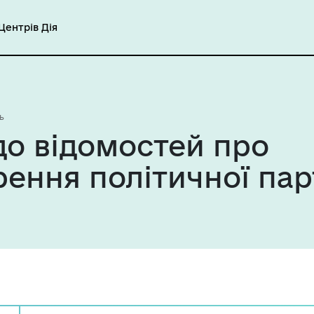
ентрів Дія
ь
до відомостей про
ення політичної парт