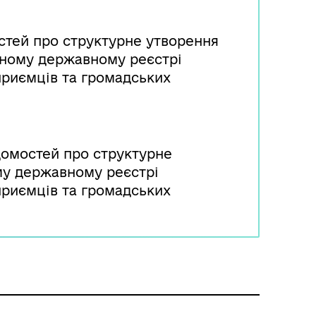
стей про структурне утворення
диному державному реєстрі
приємців та громадських
домостей про структурне
ому державному реєстрі
приємців та громадських
ртії подає заяву та пакет
у Міністерства юстиції України.