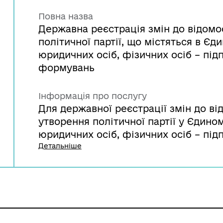
Повна назва
Державна реєстрація змін до відомо
політичної партії, що містяться в Є
юридичних осіб, фізичних осіб – під
формувань
Інформація про послугу
Для державної реєстрації змін до ві
утворення політичної партії у Єдин
юридичних осіб, фізичних осіб – під
формувань представник політичної па
Детальніше
документів до територіального орган