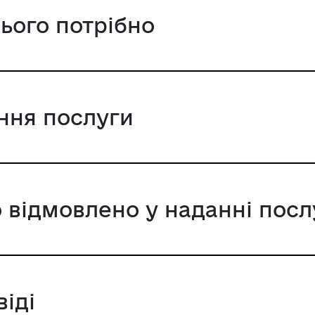
цього потрібно
ання послуги
 відмовлено у наданні посл
віді