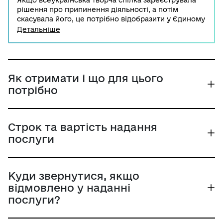
Якщо всеукраїнська творча спілка зареєструвала
рішення про припинення діяльності, а потім
скасувала його, це потрібно відобразити у Єдиному
державному реєстрі юридичних осіб, фізичних осіб
Детальніше
– підприємців та громадських формувань.
Державну реєстрацію рішення про відміну рішення
здійснює територіальний орган Міністерства
юстиції України.
Як отримати і що для цього
потрібно
Строк та вартість надання
послуги
Куди звернутися, якщо
відмовлено у наданні
послуги?