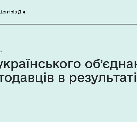
ентрів Дія
ь
країнського об’єдна
тодавців в результаті