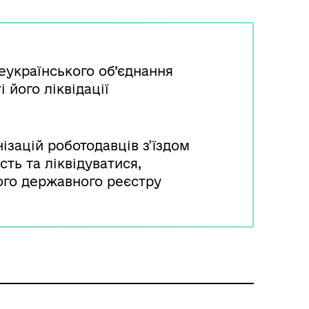
українського об’єднання
 його ліквідації
ізацій роботодавців з’їздом
ть та ліквідуватися,
ого державного реєстру
приємців та громадських
омісія подає заяву про
ипинення до Міністерства