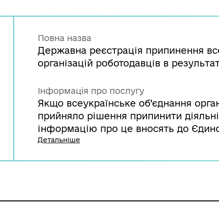
Повна назва
Державна реєстрація припинення все
організацій роботодавців в результаті
Інформація про послугу
Якщо всеукраїнське об’єднання орган
прийняло рішення припинити діяльніс
інформацію про це вносять до Єдин
юридичних осіб, фізичних осіб – під
Детальніше
формувань. Для цього ліквідаційна к
проведення державної реєстрації пр
юстиції України.