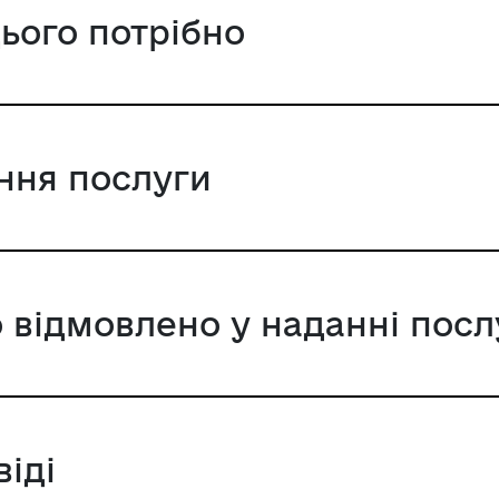
цього потрібно
ання послуги
 відмовлено у наданні посл
віді