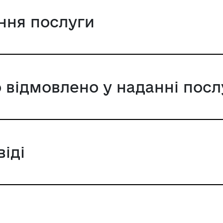
ання послуги
 відмовлено у наданні посл
віді