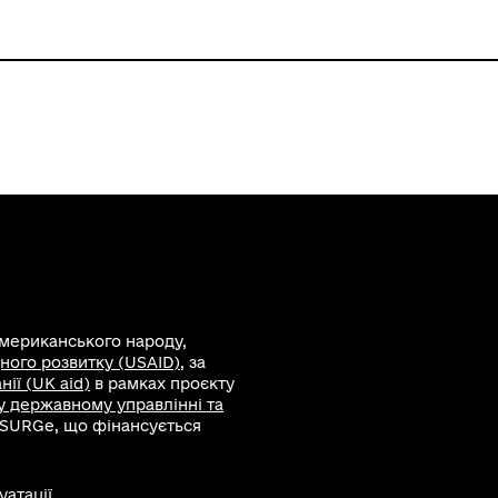
американського народу,
ного розвитку (USAID)
, за
ії (UK aid)
в рамках проєкту
 у державному управлінні та
 SURGe, що фінансується
атації.