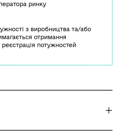
ператора ринку
тужності з виробництва та/або
 вимагається отримання
 реєстрація потужностей
анами Держпродспоживслужби
ації до реєстру на безоплатній
воюється особистий