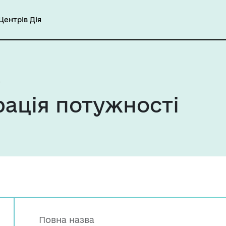
ентрів Дія
ація потужності
Повна назва