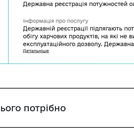
Державна реєстрація потужностей о
Інформація про послугу
Державній реєстрації підлягають по
обігу харчових продуктів, на які не
експлуатаційного дозволу. Державна
здійснюється територіальними орг
Детальніше
шляхом внесення відповідної інформ
основі. Потужностям у реєстрі прис
реєстраційний номер.
цього потрібно