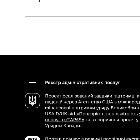
Реєстр адміністративних послуг
Проєкт реалізований завдяки підтримці 
наданій через
Агентство США з міжнарод
фінансової підтримки
уряду Великобритан
USAID/UK aid
«Прозорість та підзвітність
послугах/TAPAS»
та за сприяння проєкту
Урядом Канади.
Портал працює в режимі дослідної експлу