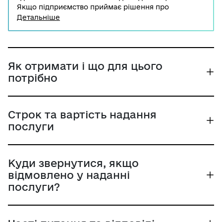
Якщо підприємство приймає рішення про
припинення, ліцензію потрібно анулювати. Для
Детальніше
цього ліцензіат подає заяву про анулювання до
Національної комісії, що здійснює державне
регулювання у сферах енергетики та комунальних
послуг.
Як отримати і що для цього
потрібно
Строк та вартість надання
послуги
Куди звернутися, якщо
відмовлено у наданні
послуги?