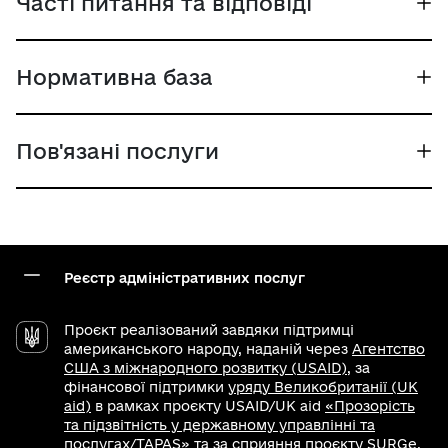
Часті питання та відповіді
Нормативна база
Пов'язані послуги
Реєстр адміністративних послуг
Проєкт реалізований завдяки підтримці
американського народу, наданій через
Агентство
США з міжнародного розвитку (USAID)
, за
фінансової підтримки
уряду Великобританії (UK
aid)
в рамках проєкту USAID/UK aid
«Прозорість
та підзвітність у державному управлінні та
послугах/TAPAS»
та за сприяння проєкту SURGe,