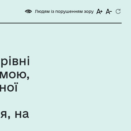
Людям із порушенням зору
рівні
амою,
ної
я, на