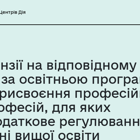
ентрів Дія
зії на відповідному 
 за освітньою прогр
рисвоєння професій
рофесій, для яких
даткове регулюванн
ні вищої освіти