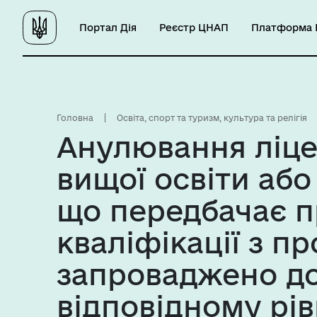
Портал Дія
Реєстр ЦНАП
Платформа Ц
Головна
Освіта, спорт та туризм, культура та релігія
Анулювання ліцен
вищої освіти або
що передбачає п
кваліфікації з п
запроваджено до
відповідному рів