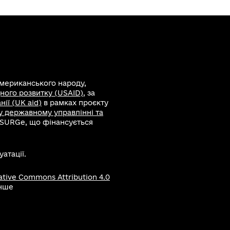
американського народу,
ного розвитку (USAID)
, за
ії (UK aid)
в рамках проєкту
 у державному управлінні та
 SURGe, що фінансується
атації.
ative Commons Attribution 4.0
інше