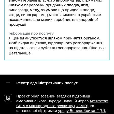
виноматеріалів власного виробництва, отриманих
шляхом переробки придбаних плодів, ягід,
винограду, меду, за умови що придбані плоди,
ягоди, виноград, мед мають виключно українське
походження, для малих виробництв виноробної
продукції
Інформація про послугу
Ліцензія анулюється шляхом прийняття органом,
який видав ліцензію, відповідного розпорядження
на підставі заяви суб'єкта господарювання. Ліцензія
анулюється та вважається недійсною з моменту
Детальніше
одержання суб'єктом господарювання
розпорядження про її анулювання в електронній
формі засобами електронного зв’язку.
Реєстр адміністративних послуг
Проєкт реалізований завдяки підтримці
американського народу, наданій через
Агентство
США з міжнародного розвитку (USAID)
, за
фінансової підтримки
уряду Великобританії (UK