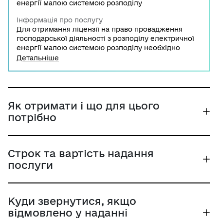
енергії малою системою розподілу
Інформація про послугу
Для отримання ліцензії на право провадження
господарської діяльності з розподілу електричної
енергії малою системою розподілу необхідно
звернутись до НКРЕКП із заявою та необхідним
Детальніше
пакетом документів.
Як отримати і що для цього
потрібно
Строк та вартість надання
послуги
Куди звернутися, якщо
відмовлено у наданні