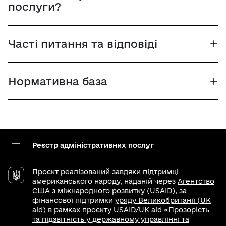
послуги?
Часті питання та відповіді
Нормативна база
Реєстр адміністративних послуг
Проєкт реалізований завдяки підтримці
американського народу, наданій через
Агентство
США з міжнародного розвитку (USAID)
, за
фінансової підтримки
уряду Великобританії (UK
aid)
в рамках проєкту USAID/UK aid
«Прозорість
та підзвітність у державному управлінні та