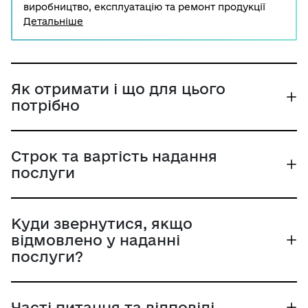
виробництво, експлуатацію та ремонт продукції
оборонного, мобілізаційного і господарського
Детальніше
призначення, для проведення будівельних
(відбудовчих), аварійно-рятувальних та аварійно-
відновлювальних робіт під час ліквідування
надзвичайних ситуацій та в особливий період, а
також для збереження культурної спадщини.
Як отримати і що для цього
потрібно
Строк та вартість надання
послуги
Куди звернутися, якщо
відмовлено у наданні
послуги?
Часті питання та відповіді