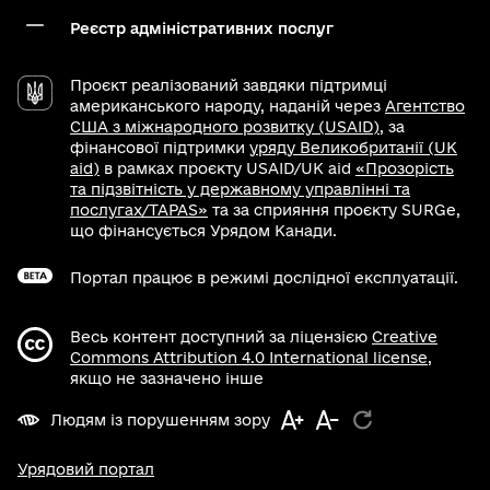
Реєстр адміністративних послуг
Проєкт реалізований завдяки підтримці
американського народу, наданій через
Агентство
США з міжнародного розвитку (USAID)
, за
фінансової підтримки
уряду Великобританії (UK
aid)
в рамках проєкту USAID/UK aid
«Прозорість
та підзвітність у державному управлінні та
послугах/TAPAS»
та за сприяння проєкту SURGe,
що фінансується Урядом Канади.
Портал працює в режимі дослідної експлуатації.
Весь контент доступний за ліцензією
Creative
Commons Attribution 4.0 International license
,
якщо не зазначено інше
Людям із порушенням зору
Урядовий портал