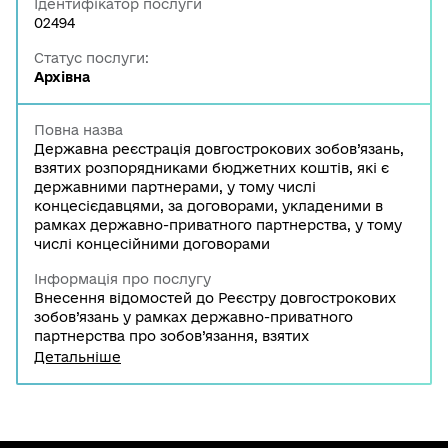
Ідентифікатор послуги
02494
Статус послуги:
Архівна
Повна назва
Державна реєстрація довгострокових зобов’язань,
взятих розпорядниками бюджетних коштів, які є
державними партнерами, у тому числі
концесієдавцями, за договорами, укладеними в
рамках державно-приватного партнерства, у тому
числі концесійними договорами
Інформація про послугу
Внесення відомостей до Реєстру довгострокових
зобов’язань у рамках державно-приватного
партнерства про зобов’язання, взятих
розпорядниками бюджетних коштів, які є
Детальніше
державними партнерами, у тому числі
концесієдавцями, за договорами, укладеними в
рамках державно-приватного партнерства, у тому
числі концесійними договорами