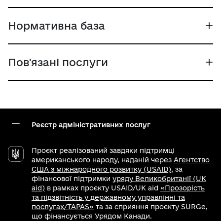
Нормативна база
Пов'язані послуги
Реєстр адміністративних послуг
Проєкт реалізований завдяки підтримці
американського народу, наданій через
Агентство
США з міжнародного розвитку (USAID)
, за
фінансової підтримки
уряду Великобританії (UK
aid)
в рамках проєкту USAID/UK aid
«Прозорість
та підзвітність у державному управлінні та
послугах/TAPAS»
та за сприяння проєкту SURGe,
що фінансується Урядом Канади.