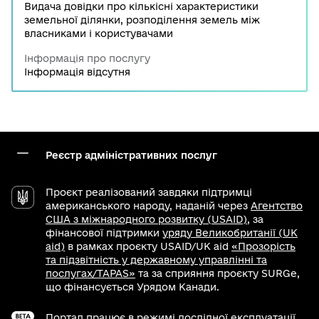
Видача довідки про кількісні характеристики
земельної ділянки, розподілення земель між
власниками і користувачами
Інформація про послугу
Інформація відсутня
Реєстр адміністративних послуг
Проєкт реалізований завдяки підтримці
американського народу, наданій через
Агентство
США з міжнародного розвитку (USAID)
, за
фінансової підтримки
уряду Великобританії (UK
aid)
в рамках проєкту USAID/UK aid
«Прозорість
та підзвітність у державному управлінні та
послугах/TAPAS»
та за сприяння проєкту SURGe,
що фінансується Урядом Канади.
Портал працює в режимі дослідної експлуатації.