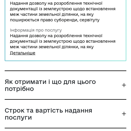
Надання дозволу на розроблення технічної
документації із землеустрою щодо встановлення
меж частини земельної ділянки, на яку
поширюється право суборенди, сервітуту
Інформація про послугу
Надання дозволу на розроблення технічної
документації із землеустрою щодо встановлення
меж частини земельної ділянки, на яку
поширюється право суборенди, сервітуту
Детальніше
здійснюється за рішенням місцевих рад.
Як отримати і що для цього
потрібно
Строк та вартість надання
послуги