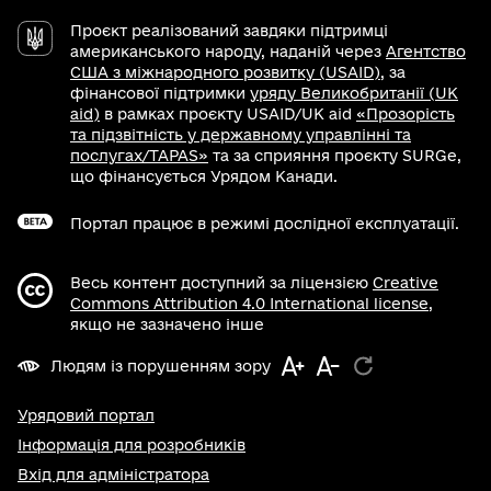
Проєкт реалізований завдяки підтримці
американського народу, наданій через
Агентство
США з міжнародного розвитку (USAID)
, за
фінансової підтримки
уряду Великобританії (UK
aid)
в рамках проєкту USAID/UK aid
«Прозорість
та підзвітність у державному управлінні та
послугах/TAPAS»
та за сприяння проєкту SURGe,
що фінансується Урядом Канади.
Портал працює в режимі дослідної експлуатації.
Весь контент доступний за ліцензією
Creative
Commons Attribution 4.0 International license
,
якщо не зазначено інше
Людям із порушенням зору
Урядовий портал
Інформація для розробників
Вхід для адміністратора