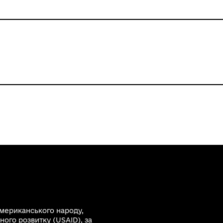
американського народу,
ного розвитку (USAID)
, за