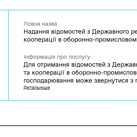
Повна назва
Надання відомостей з Державного р
кооперації в оборонно-промисловом
Інформація про послугу
Для отримання відомостей з Держав
та кооперації в оборонно-промислов
господарювання може звернутися з 
Мінстратегпрому, яке протягом семи
Детальніше
запиту надає у письмовій формі суб
запитувані відомості з Реєстру.