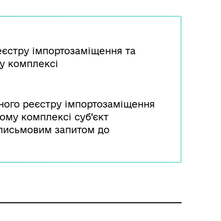
еєстру імпортозаміщення та
у комплексі
ного реєстру імпортозаміщення
ому комплексі суб’єкт
письмовим запитом до
 робочих днів з дня отримання
’єкту господарювання