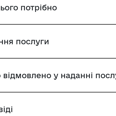
цього потрібно
ання послуги
 відмовлено у наданні посл
віді