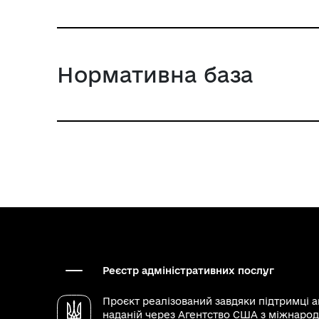
Нормативна база
Реєстр адміністративних послуг
Проєкт реалізований завдяки підтримці 
наданій через
Агентство США з міжнарод