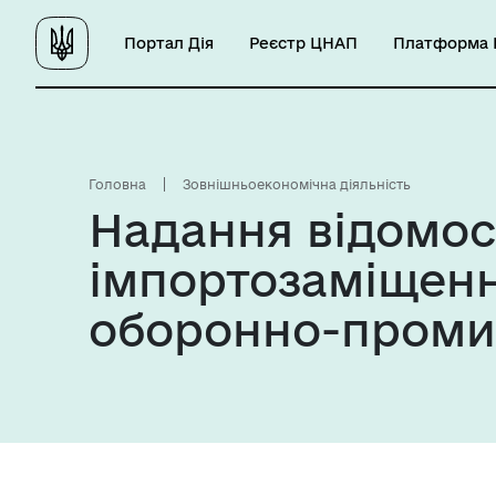
Портал Дія
Реєстр ЦНАП
Платформа Ц
Головна
Зовнішньоекономічна діяльність
Надання відомос
імпортозаміщення
оборонно-проми