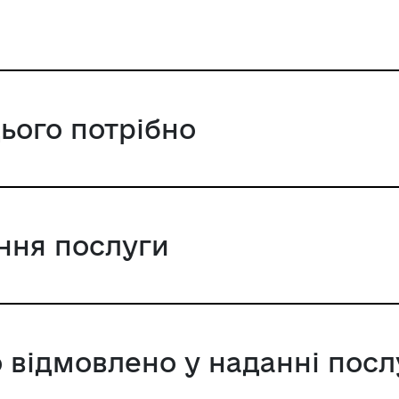
приймається рішення про відключенн
централізованого опалення та гаряч
цього потрібно
ання послуги
 відмовлено у наданні посл