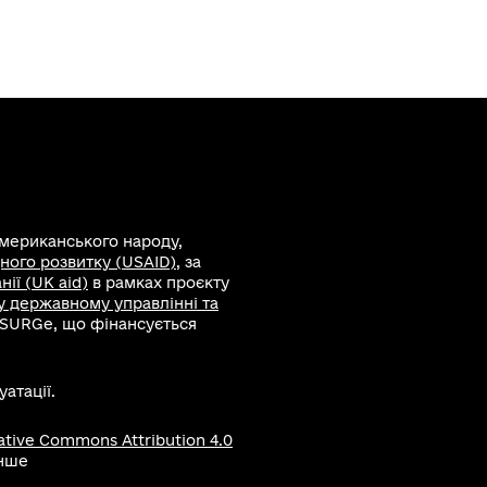
американського народу,
ного розвитку (USAID)
, за
ії (UK aid)
в рамках проєкту
 у державному управлінні та
 SURGe, що фінансується
атації.
ative Commons Attribution 4.0
інше