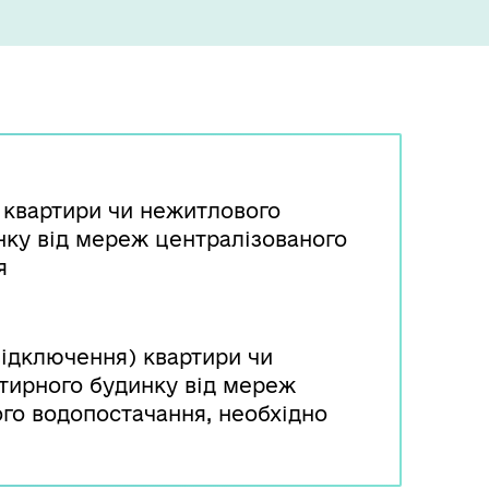
 квартири чи нежитлового
нку від мереж централізованого
я
відключення) квартири чи
тирного будинку від мереж
ого водопостачання, необхідно
оврядування. За результатами
вого самоврядування