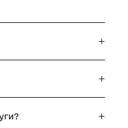
я такого будинку від
ого водопостачання.
уги?