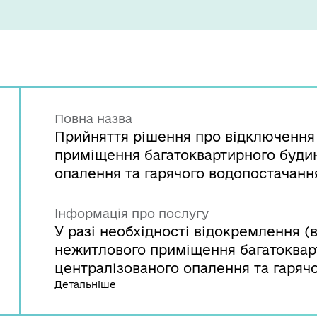
Повна назва
Прийняття рішення про відключення
приміщення багатоквартирного буди
опалення та гарячого водопостачанн
Інформація про послугу
У разі необхідності відокремлення (
нежитлового приміщення багатоквар
централізованого опалення та гаряч
звернутись до органу місцевого сам
Детальніше
розгляду документів органом місце