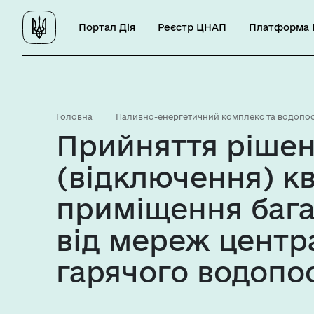
Портал Дія
Реєстр ЦНАП
Платформа Ц
Головна
Паливно-енергетичний комплекс та водопо
Прийняття рішен
(відключення) к
приміщення бага
від мереж центр
гарячого водопо