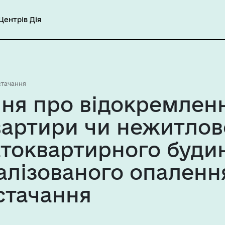
ентрів Дія
стачання
ня про відокремлен
вартири чи нежитлов
токвартирного буди
алізованого опаленн
стачання