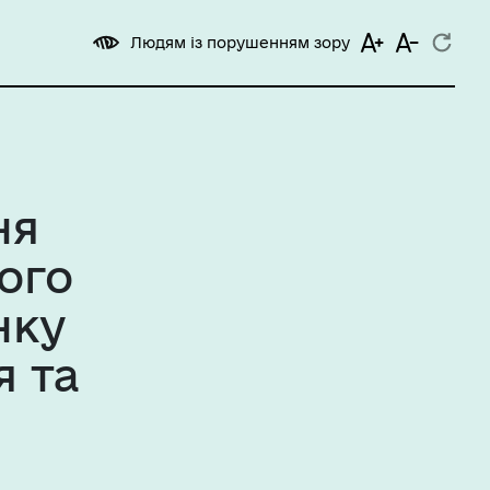
Людям із порушенням зору
ня
ого
нку
я та