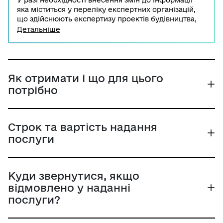
У разі необхідності внесення змін до інформації
яка міститься у переліку експертних організацій,
що здійснюють експертизу проектів будівництва,
експертна організація повиння їх викласти у
Детальніше
щоквартальній інформації, яка подається
експертними організаціями або у листі
Міністерству регіонального розвитку, будівництва
та житлово-комунального господарства України
або саморегулівної організації щодо включення її
Як отримати і що для цього
до Переліку з наданням підтвердних документів.
потрібно
Строк та вартість надання
послуги
Куди звернутися, якщо
відмовлено у наданні
послуги?