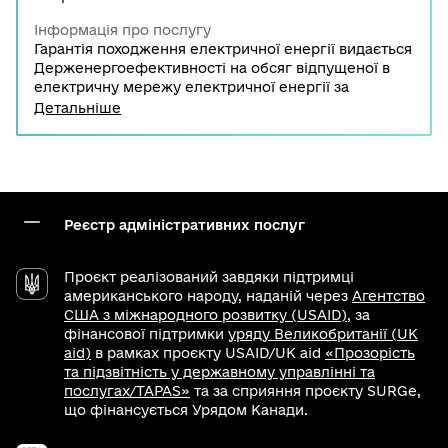
Інформація про послугу
Гарантія походження електричної енергії видається
Держенергоефективності на обсяг відпущеної в
електричну мережу електричної енергії за
операційний період для кожної установки окремо
Детальніше
та на кожний вид альтернативного джерела енергії
і містить дані про вид альтернативного джерела
енергії, з якого була вироблена електрична
енергія, дату видачі, місце розміщення установки
для виробництва електричної енергії та кількість
виробленої електричної енергії за операційний
Реєстр адміністративних послуг
період, яка зазначається з точністю до 1 МВт.
Проєкт реалізований завдяки підтримці
американського народу, наданій через
Агентство
США з міжнародного розвитку (USAID)
, за
фінансової підтримки
уряду Великобританії (UK
aid)
в рамках проєкту USAID/UK aid
«Прозорість
та підзвітність у державному управлінні та
послугах/TAPAS»
та за сприяння проєкту SURGe,
що фінансується Урядом Канади.