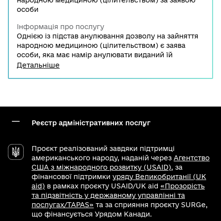
народною медициною (цілительством) за заявою
особи
Інформація про послугу
Однією із підстав анулювання дозволу на зайняття
народною медициною (цілительством) є заява
особи, яка має намір анулювати виданий їй
спеціальний дозвіл. Анулювання дозволу
Детальніше
здійснюється Міністерством охорони здоров’ я
Ураїни. Рішення про анулювання спеціального
дозволу видається заявникові протягом п’яти
робочих днів з дня затвердження Міністерством
охорони здоров’я України такого рішення.
Реєстр адміністративних послуг
Проєкт реалізований завдяки підтримці
американського народу, наданій через
Агентство
США з міжнародного розвитку (USAID)
, за
фінансової підтримки
уряду Великобританії (UK
aid)
в рамках проєкту USAID/UK aid
«Прозорість
та підзвітність у державному управлінні та
послугах/TAPAS»
та за сприяння проєкту SURGe,
що фінансується Урядом Канади.