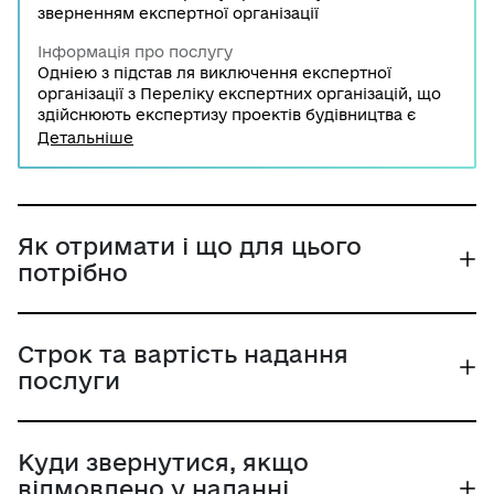
зверненням експертної організації
Інформація про послугу
Одніею з підстав ля виключення експертної
організації з Переліку експертних організацій, що
здійснюють експертизу проектів будівництва є
звернення експертної організації.Рішення про
Детальніше
виключення з Переліку надсилається експертній
організації у письмовій формі листом з
повідомленням протягом трьох робочих днів з дня
його прийняття.
Як отримати і що для цього
потрібно
Строк та вартість надання
послуги
Куди звернутися, якщо
відмовлено у наданні