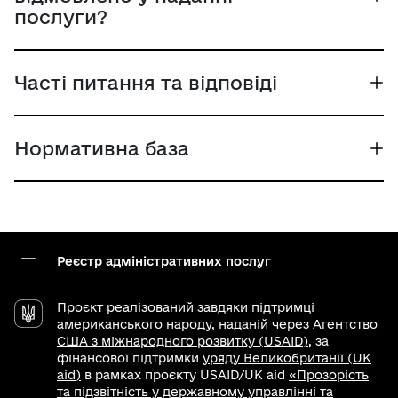
послуги?
Часті питання та відповіді
Нормативна база
Реєстр адміністративних послуг
Проєкт реалізований завдяки підтримці
американського народу, наданій через
Агентство
США з міжнародного розвитку (USAID)
, за
фінансової підтримки
уряду Великобританії (UK
aid)
в рамках проєкту USAID/UK aid
«Прозорість
та підзвітність у державному управлінні та